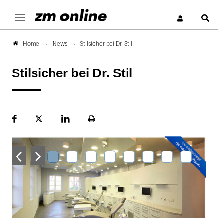
S
News
Stilsicher bei Dr. Stil
Home
Stilsicher bei Dr. Stil
Facebook
Plattform
LinekdIn
Seite
X
ausdrucken