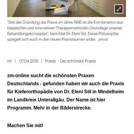
Lightbox
priv
"Seit der Gründung der Praxis im Jahre 1985 ist die Kombination aus
öffnen
klassischen und innovativen Therapiemethoden Grundlage unseres
Behandlungskonzeptes", berichtet Dr. Eleni Stil. Diese Philosophie
privat
spiegelt sich auch in den neuen Praxisräumen wider.
Folie
1
nh
07.04.2015
Praxis
Die schönste Praxis
von
zm-online sucht die schönsten Praxen
8
Deutschlands - gefunden haben wir auch die Praxis
für Kieferorthopädie von Dr. Eleni Stil in Mindelheim
im Landkreis Unterallgäu. Der Name ist hier
Programm. Mehr in der Bilderstrecke.
Machen Sie mit!