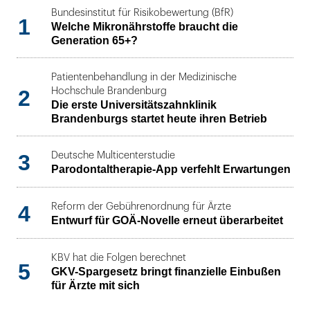
Bundesinstitut für Risikobewertung (BfR)
1
Welche Mikronährstoffe braucht die
Generation 65+?
Patientenbehandlung in der Medizinische
2
Hochschule Brandenburg
Die erste Universitätszahnklinik
Brandenburgs startet heute ihren Betrieb
3
Deutsche Multicenterstudie
Parodontaltherapie-App verfehlt Erwartungen
4
Reform der Gebührenordnung für Ärzte
Entwurf für GOÄ-Novelle erneut überarbeitet
KBV hat die Folgen berechnet
5
GKV-Spargesetz bringt finanzielle Einbußen
für Ärzte mit sich