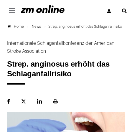
S
News
Strep. anginosus erhöht das Schlaganfallrisiko
Home
Internationale Schlaganfallkonferenz der American
Stroke Association
Strep. anginosus erhöht das
Schlaganfallrisiko
Facebook
Plattform
LinekdIn
Seite
X
ausdrucken