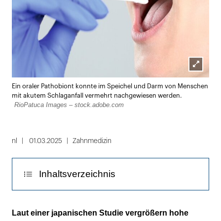
Lightbox
Ein oraler Pathobiont konnte im Speichel und Darm von Menschen
öffnen
mit akutem Schlaganfall vermehrt nachgewiesen werden.
RioPatuca Images – stock.adobe.com
nl
01.03.2025
Zahnmedizin
Inhaltsverzeichnis
Strep. anginosus im Darm erhöht
Laut einer japanischen Studie vergrößern hohe