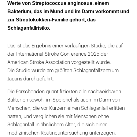
Schlaganfallrisiko um 20 Prozent
Werte von Streptococcus anginosus, einem
Bakterium, das im Mund und im Darm vorkommt und
Bakterien binden sich offenbar an vom Alter
zur Streptokokken-Familie gehört, das
geschwächte Blutgefäße
Schlaganfallrisiko.
Gut wäre ein Schnelltest zum Nachweis
schädlicher Bakterien
Das ist das Ergebnis einer vorläufigen Studie, die auf
der International Stroke Conference 2025 der
American Stroke Association vorgestellt wurde.
Die Studie wurde am größten Schlaganfallzentrum
Japans durchgeführt.
Die Forschenden quantifizierten alle nachweisbaren
Bakterien sowohl im Speichel als auch im Darm von
Menschen, die vor Kurzem einen Schlaganfall erlitten
hatten, und verglichen sie mit Menschen ohne
Schlaganfall in ähnlichem Alter, die sich einer
medizinischen Routineuntersuchung unterzogen.