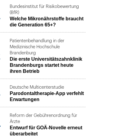
Bundesinstitut für Risikobewertung
1
(BfR)
Welche Mikronährstoffe braucht
die Generation 65+?
Patientenbehandlung in der
Medizinische Hochschule
2
Brandenburg
Die erste Universitätszahnklinik
Brandenburgs startet heute
ihren Betrieb
Deutsche Multicenterstudie
3
Parodontaltherapie-App verfehlt
Erwartungen
Reform der Gebührenordnung für
4
Ärzte
Entwurf für GOÄ-Novelle erneut
überarbeitet