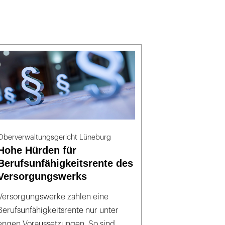
Oberverwaltungsgericht Lüneburg
Hohe Hürden für
Berufsunfähigkeitsrente des
Versorgungswerks
Versorgungswerke zahlen eine
Berufsunfähigkeitsrente nur unter
engen Voraussetzungen. So sind