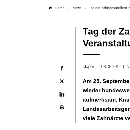
News
Tag der Zahngesundheit 20
Home
Tag der Za
Veranstalt
ck/pm
08.08.2012
N
Facebook
Am 25. September
Plattform
X
wieder bundeswei
LinekdIn
aufmerksam. Kra
Landesarbeitsge
Seite
ausdrucken
viele Zahnärzte v