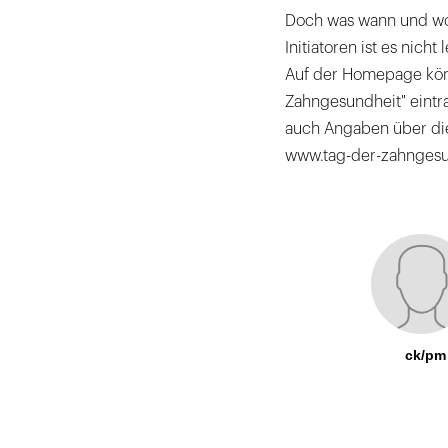
Doch was wann und wo p
Initiatoren ist es nich
Auf der Homepage könn
Zahngesundheit" eintr
auch Angaben über die 
www.tag-der-zahngesu
ck/pm