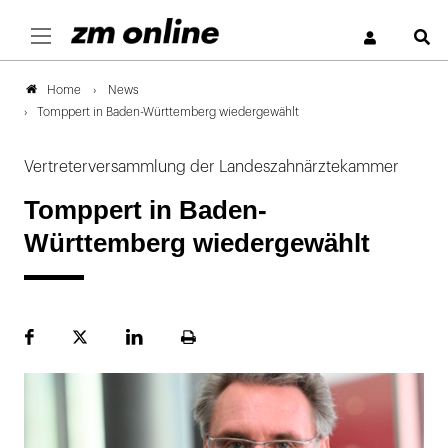
S
News
Home
Tomppert in Baden-Württemberg wiedergewählt
Vertreterversammlung der Landeszahnärztekammer
Tomppert in Baden-
Württemberg wiedergewählt
Facebook
Plattform
LinekdIn
Seite
X
ausdrucken