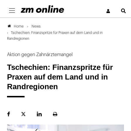
S
News
Home
Tschechien: Finanzspritze für Praxen auf dem Land und in
Randregionen
Aktion gegen Zahnärztemangel
Tschechien: Finanzspritze für
Praxen auf dem Land und in
Randregionen
Facebook
Plattform
LinekdIn
Seite
X
ausdrucken