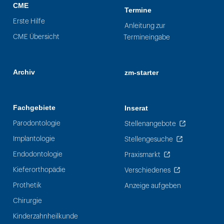
CME
Termine
Erste Hilfe
Anleitung zur
CME Übersicht
Termineingabe
Archiv
zm-starter
Fachgebiete
Inserat
Parodontologie
Stellenangebote
Implantologie
Stellengesuche
Endodontologie
Praxismarkt
Kieferorthopädie
Verschiedenes
Prothetik
Anzeige aufgeben
Chirurgie
Kinderzahnheilkunde