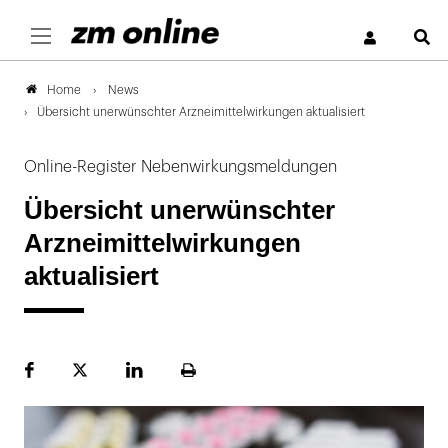
S
News
Home
Übersicht unerwünschter Arzneimittelwirkungen aktualisiert
Online-Register Nebenwirkungsmeldungen
Übersicht unerwünschter
Arzneimittelwirkungen
aktualisiert
Facebook
Plattform
LinekdIn
Seite
X
ausdrucken