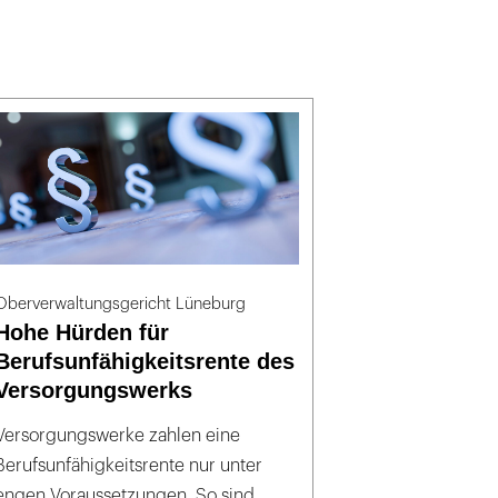
Oberverwaltungsgericht Lüneburg
Hohe Hürden für
Berufsunfähigkeitsrente des
Versorgungswerks
Versorgungswerke zahlen eine
Berufsunfähigkeitsrente nur unter
engen Voraussetzungen. So sind