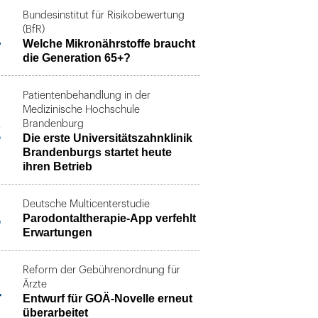
Bundesinstitut für Risikobewertung
1
(BfR)
Welche Mikronährstoffe braucht
die Generation 65+?
Patientenbehandlung in der
Medizinische Hochschule
2
Brandenburg
Die erste Universitätszahnklinik
Brandenburgs startet heute
ihren Betrieb
Deutsche Multicenterstudie
3
Parodontaltherapie-App verfehlt
Erwartungen
Reform der Gebührenordnung für
4
Ärzte
Entwurf für GOÄ-Novelle erneut
überarbeitet