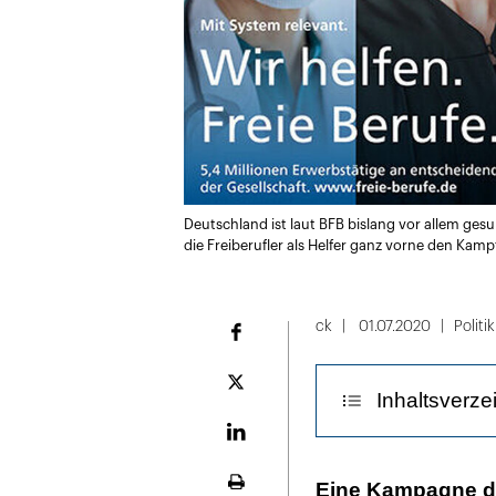
Deutschland ist laut BFB bislang vor allem ges
die Freiberufler als Helfer ganz vorne den K
ck
01.07.2020
Politik
Facebook
Plattform
Inhaltsverze
X
LinekdIn
Ganz vorne im
Eine Kampagne d