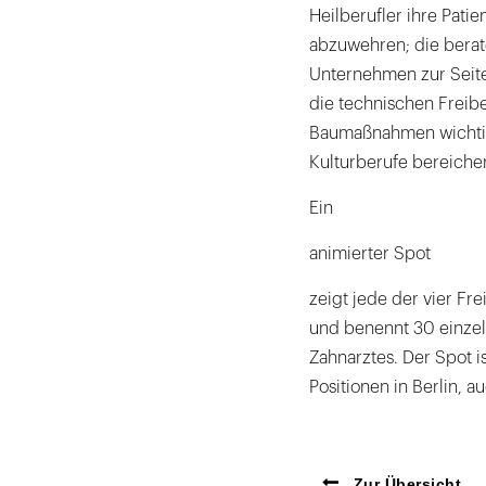
Heilberufler ihre Pati
abzuwehren; die berat
Unternehmen zur Seite
die technischen Freibe
Baumaßnahmen wichtige
Kulturberufe bereicher
Ein
animierter Spot
zeigt jede der vier Fr
und benennt 30 einzeln
Zahnarztes. Der Spot i
Positionen in Berlin,
Zur Übersicht