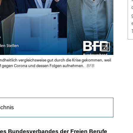
Lightbox
undheitlich vergleichsweise gut durch die Krise gekommen, weil
öffnen
BFB
ampf gegen Corona und dessen Folgen aufnehmen.
ichnis
 Kampf gegen Corona
es Bundesverbandes der Freien Berufe