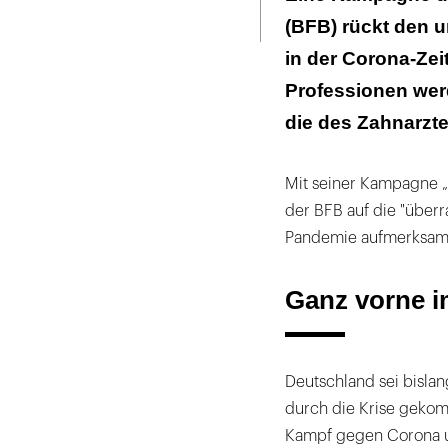
Seite
ausdrucken
(BFB) rückt den u
in der Corona-Zei
Professionen werd
die des Zahnarzte
Mit seiner Kampagne „M
der BFB auf die "über
Pandemie aufmerksam
Ganz vorne 
Deutschland sei bislan
durch die Krise gekomm
Kampf gegen Corona u