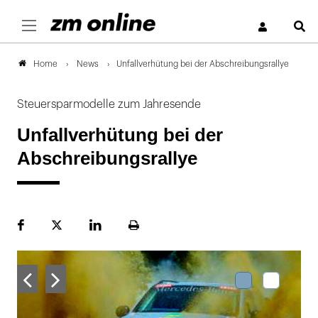
S
News
Unfallverhütung bei der Abschreibungsrallye
Home
Steuersparmodelle zum Jahresende
Unfallverhütung bei der
Abschreibungsrallye
Facebook
Plattform
LinekdIn
Seite
X
ausdrucken