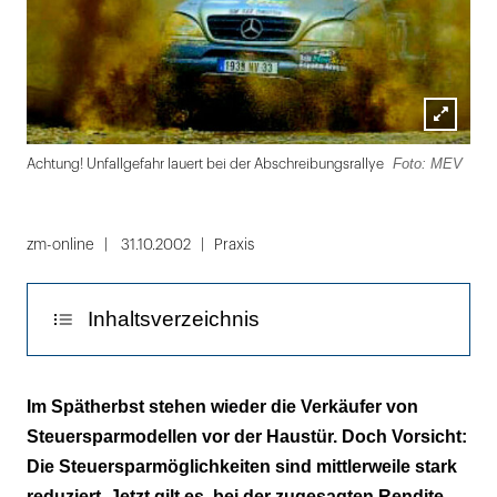
Lightbox
Foto: MEV
Fot
Achtung! Unfallgefahr lauert bei der Abschreibungsrallye
öffnen
Folie
1
zm-online
31.10.2002
Praxis
von
2
Inhaltsverzeichnis
Werbeverbot
Im Spätherbst stehen wieder die Verkäufer von
Steuersparmodellen vor der Haustür. Doch Vorsicht:
Die Steuersparmöglichkeiten sind mittlerweile stark
reduziert. Jetzt gilt es, bei der zugesagten Rendite