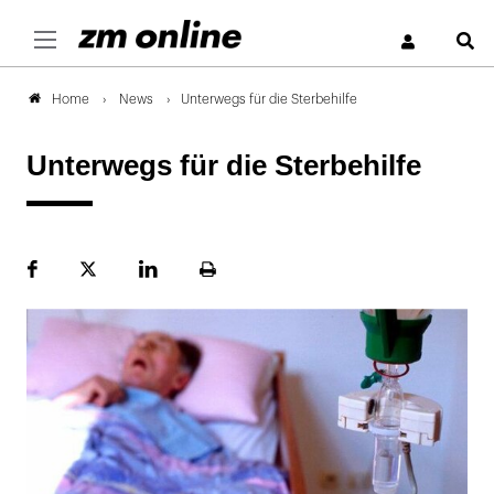
S
News
Unterwegs für die Sterbehilfe
Home
Unterwegs für die Sterbehilfe
Facebook
Plattform
LinekdIn
Seite
X
ausdrucken