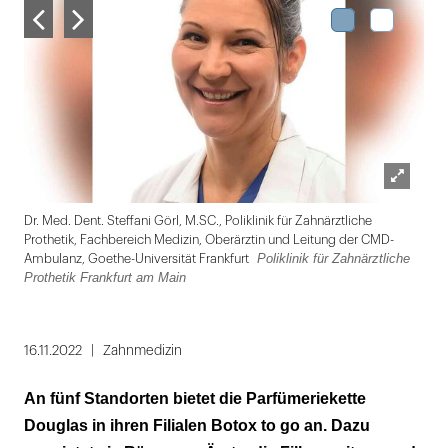
Lightbox
Dr. Med. Dent. Steffani Görl, M.SC., Poliklinik für Zahnärztliche
öffnen
Prothetik, Fachbereich Medizin, Oberärztin und Leitung der CMD-
Poliklinik für Zahnärztliche
Ambulanz, Goethe-Universität Frankfurt
Prothetik Frankfurt am Main
Folie
1
16.11.2022
Zahnmedizin
von
An fünf Standorten bietet die Parfümeriekette
2
Douglas in ihren Filialen Botox to go an. Dazu