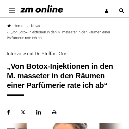
S
News
Home
„Von Botox-Injektionen in den M. masseter in den Räumen einer
Parfümerie rate ich ab“
Interview mit Dr. Steffani Görl
„Von Botox-Injektionen in den
M. masseter in den Räumen
einer Parfümerie rate ich ab“
Facebook
Plattform
LinekdIn
Seite
X
ausdrucken