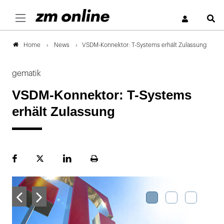
S
News
VSDM-Konnektor: T-Systems erhält Zulassung
Home
gematik
VSDM-Konnektor: T-Systems
erhält Zulassung
Facebook
Plattform
LinekdIn
Seite
X
ausdrucken