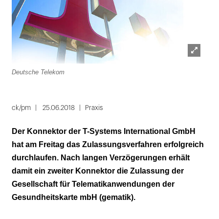
Lightbox
Deutsche Telekom
öffnen
Folie
1
ck/pm
25.06.2018
Praxis
von
Der Konnektor der T-Systems International GmbH
3
hat am Freitag das Zulassungsverfahren erfolgreich
durchlaufen. Nach langen Verzögerungen erhält
damit ein zweiter Konnektor die Zulassung der
Gesellschaft für Telematikanwendungen der
Gesundheitskarte mbH (gematik).