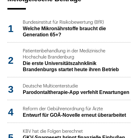
Bundesinstitut für Risikobewertung (BfR)
1
Welche Mikronährstoffe braucht die
Generation 65+?
Patientenbehandlung in der Medizinische
2
Hochschule Brandenburg
Die erste Universitätszahnklinik
Brandenburgs startet heute ihren Betrieb
3
Deutsche Multicenterstudie
Parodontaltherapie-App verfehlt Erwartungen
4
Reform der Gebührenordnung für Ärzte
Entwurf für GOÄ-Novelle erneut überarbeitet
KBV hat die Folgen berechnet
5
GKV-Spargesetz bringt finanzielle Einbußen