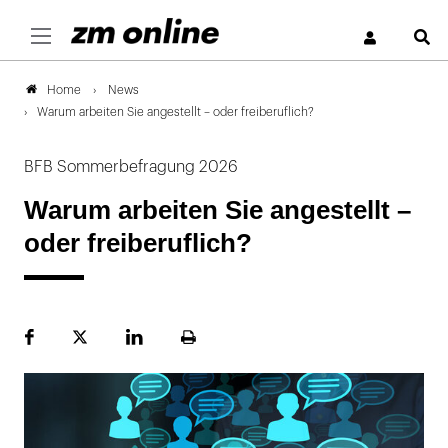
S
News
Home
Warum arbeiten Sie angestellt – oder freiberuflich?
BFB Sommerbefragung 2026
Warum arbeiten Sie angestellt –
oder freiberuflich?
Facebook
Plattform
LinekdIn
Seite
X
ausdrucken