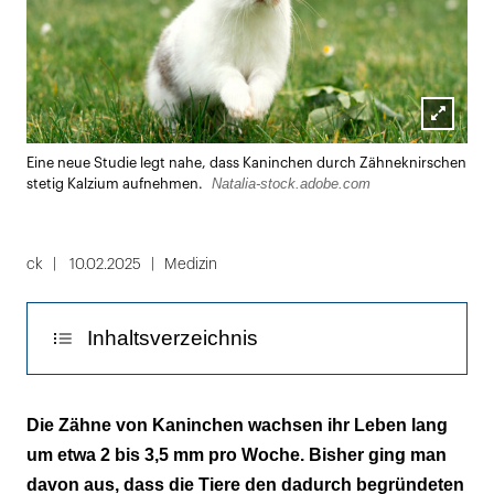
Lightbox
Eine neue Studie legt nahe, dass Kaninchen durch Zähneknirschen
öffnen
Natalia-stock.adobe.com
stetig Kalzium aufnehmen.
ck
10.02.2025
Medizin
Inhaltsverzeichnis
Zahnabrieb als Kalziumquelle
Die Zähne von Kaninchen wachsen ihr Leben lang
um etwa 2 bis 3,5 mm pro Woche. Bisher ging man
davon aus, dass die Tiere den dadurch begründeten