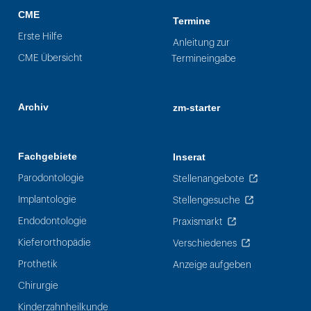
CME
Termine
Erste Hilfe
Anleitung zur
CME Übersicht
Termineingabe
Archiv
zm-starter
Fachgebiete
Inserat
Parodontologie
Stellenangebote
Implantologie
Stellengesuche
Endodontologie
Praxismarkt
Kieferorthopädie
Verschiedenes
Prothetik
Anzeige aufgeben
Chirurgie
Kinderzahnheilkunde