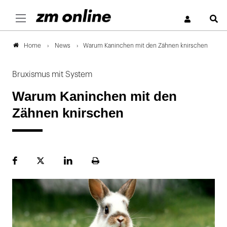
S
News
Warum Kaninchen mit den Zähnen knirschen
Home
Bruxismus mit System
Warum Kaninchen mit den
Zähnen knirschen
Facebook
Plattform
LinekdIn
Seite
X
ausdrucken