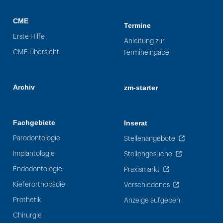
CME
Termine
Erste Hilfe
Anleitung zur
CME Übersicht
Termineingabe
Archiv
zm-starter
Fachgebiete
Inserat
Parodontologie
Stellenangebote
Implantologie
Stellengesuche
Endodontologie
Praxismarkt
Kieferorthopädie
Verschiedenes
Prothetik
Anzeige aufgeben
Chirurgie