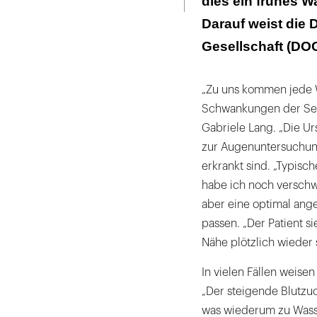
dies ein frühes W
Darauf weist die
Gesellschaft (DOG
„Zu uns kommen jede W
Schwankungen der Sehsc
Gabriele Lang. „Die Urs
zur Augenuntersuchung
erkrankt sind. „Typisc
habe ich noch verschw
aber eine optimal ange
passen. „Der Patient s
Nähe plötzlich wieder 
In vielen Fällen weise
„Der steigende Blutzu
was wiederum zu Wasse