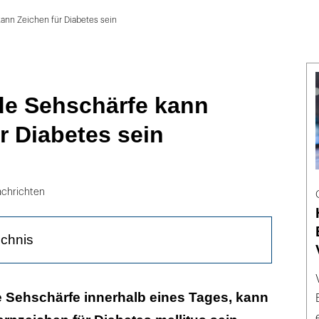
nn Zeichen für Diabetes sein
e Sehschärfe kann
r Diabetes sein
chrichten
ichnis
ennt Stoffwechselstörungen anhand des Auges
e Sehschärfe innerhalb eines Tages, kann