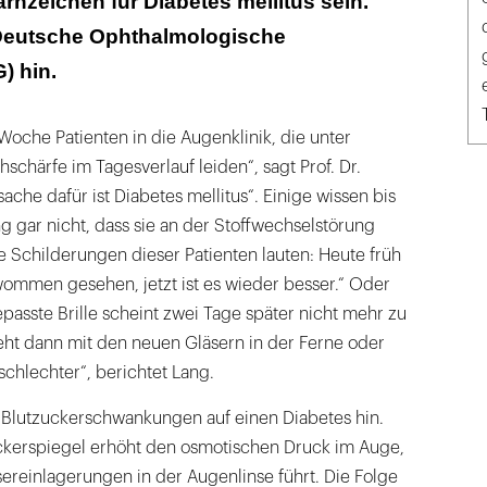
arnzeichen für Diabetes mellitus sein.
 Deutsche Ophthalmologische
) hin.
oche Patienten in die Augenklinik, die unter
härfe im Tagesverlauf leiden“, sagt Prof. Dr.
ache dafür ist Diabetes mellitus“. Einige wissen bis
 gar nicht, dass sie an der Stoffwechselstörung
he Schilderungen dieser Patienten lauten: Heute früh
ommen gesehen, jetzt ist es wieder besser.“ Oder
passte Brille scheint zwei Tage später nicht mehr zu
ieht dann mit den neuen Gläsern in der Ferne oder
schlechter“, berichtet Lang.
n Blutzuckerschwankungen auf einen Diabetes hin.
ckerspiegel erhöht den osmotischen Druck im Auge,
reinlagerungen in der Augenlinse führt. Die Folge