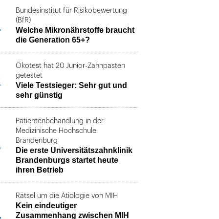
Bundesinstitut für Risikobewertung
1
(BfR)
Welche Mikronährstoffe braucht
die Generation 65+?
Ökotest hat 20 Junior-Zahnpasten
2
getestet
Viele Testsieger: Sehr gut und
sehr günstig
Patientenbehandlung in der
Medizinische Hochschule
3
Brandenburg
Die erste Universitätszahnklinik
Brandenburgs startet heute
ihren Betrieb
Rätsel um die Ätiologie von MIH
Kein eindeutiger
4
Zusammenhang zwischen MIH