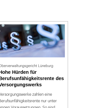
Oberverwaltungsgericht Lüneburg
Hohe Hürden für
Berufsunfähigkeitsrente des
Versorgungswerks
Versorgungswerke zahlen eine
Berufsunfähigkeitsrente nur unter
engen Voraussetzungen. So sind