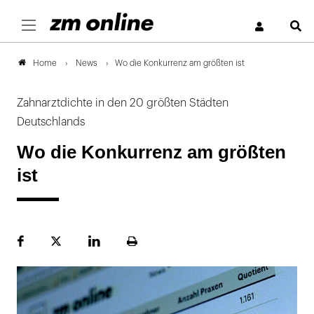
S
News
Wo die Konkurrenz am größten ist
Home
Zahnarztdichte in den 20 größten Städten
Deutschlands
Wo die Konkurrenz am größten
ist
Facebook
Plattform
LinekdIn
Seite
X
ausdrucken