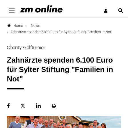
S
News
Home
Zahnärzte spenden 6.100 Euro für Sylter Stiftung "Familien in Not"
Charity-Golfturnier
Zahnärzte spenden 6.100 Euro
für Sylter Stiftung "Familien in
Not"
Facebook
Plattform
LinekdIn
Seite
X
ausdrucken