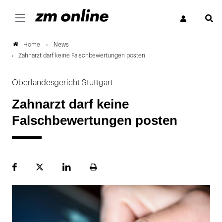
S
News
Home
Zahnarzt darf keine Falschbewertungen posten
Oberlandesgericht Stuttgart
Zahnarzt darf keine
Falschbewertungen posten
Facebook
Plattform
LinekdIn
Seite
X
ausdrucken