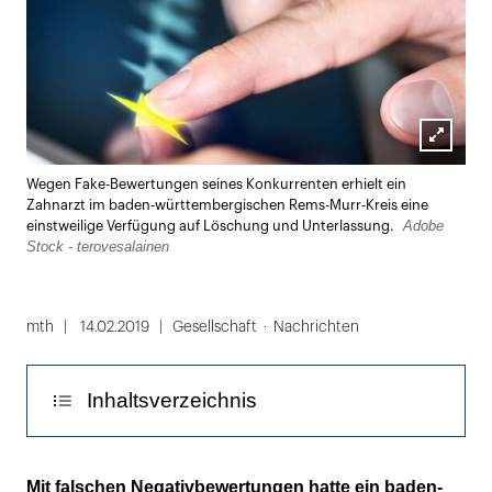
Lightbox
Wegen Fake-Bewertungen seines Konkurrenten erhielt ein
öffnen
Zahnarzt im baden-württembergischen Rems-Murr-Kreis eine
Adobe
einstweilige Verfügung auf Löschung und Unterlassung.
Stock - terovesalainen
mth
14.02.2019
Gesellschaft
Nachrichten
Inhaltsverzeichnis
Indiz: wiederholte Schreibfehler
Mit falschen Negativbewertungen hatte ein baden-