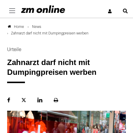
S
News
Home
Zahnarzt darf nicht mit Dumpingpreisen werben
Urteile
Zahnarzt darf nicht mit
Dumpingpreisen werben
Facebook
Plattform
LinekdIn
Seite
X
ausdrucken