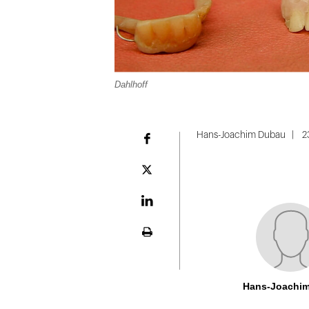
Dahlhoff
Folie
1
Hans-Joachim Dubau
23
Facebook
von
5
Plattform
X
LinekdIn
Seite
ausdrucken
Hans-Joachi