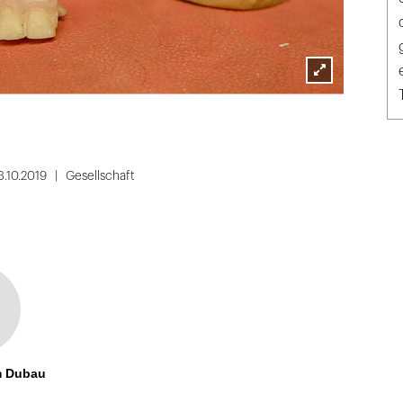
Lightbox
Dahlhoff
öffnen
.10.2019
Gesellschaft
m Dubau