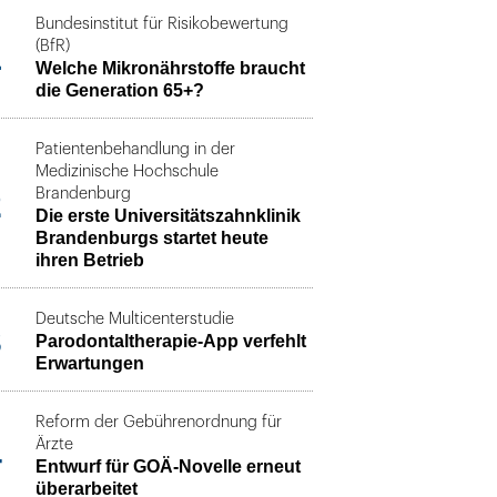
Bundesinstitut für Risikobewertung
1
(BfR)
Welche Mikronährstoffe braucht
die Generation 65+?
Patientenbehandlung in der
Medizinische Hochschule
2
Brandenburg
Die erste Universitätszahnklinik
Brandenburgs startet heute
ihren Betrieb
Deutsche Multicenterstudie
3
Parodontaltherapie-App verfehlt
Erwartungen
Reform der Gebührenordnung für
4
Ärzte
Entwurf für GOÄ-Novelle erneut
überarbeitet