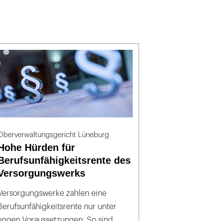
Oberverwaltungsgericht Lüneburg
Hohe Hürden für
Berufsunfähigkeitsrente des
Versorgungswerks
Versorgungswerke zahlen eine
Berufsunfähigkeitsrente nur unter
engen Voraussetzungen. So sind