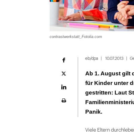
contrastwerkstatt_Fotolia.com
eb/dpa
10.07.2013
Ge
Facebook
Ab 1. August gilt
Plattform
X
für Kinder unter d
LinekdIn
gestritten: Laut 
Familienminister
Seite
ausdrucken
Panik.
Viele Eltern durchlebe