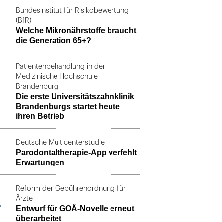
Bundesinstitut für Risikobewertung
1
(BfR)
Welche Mikronährstoffe braucht
die Generation 65+?
Patientenbehandlung in der
Medizinische Hochschule
2
Brandenburg
Die erste Universitätszahnklinik
Brandenburgs startet heute
ihren Betrieb
Deutsche Multicenterstudie
3
Parodontaltherapie-App verfehlt
Erwartungen
Reform der Gebührenordnung für
4
Ärzte
Entwurf für GOÄ-Novelle erneut
überarbeitet