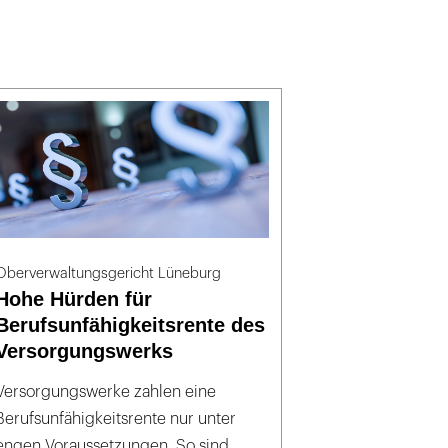
Oberverwaltungsgericht Lüneburg
Hohe Hürden für
Berufsunfähigkeitsrente des
Versorgungswerks
Versorgungswerke zahlen eine
Berufsunfähigkeitsrente nur unter
engen Voraussetzungen. So sind