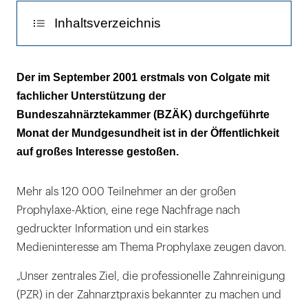
Inhaltsverzeichnis
Hohe Beteiligung
Der im September 2001 erstmals von Colgate mit
fachlicher Unterstützung der
PZR kein Fremdwort mehr
Bundeszahnärztekammer (BZÄK) durchgeführte
Monat der Mundgesundheit ist in der Öffentlichkeit
auf großes Interesse gestoßen.
Mehr als 120 000 Teilnehmer an der großen
Prophylaxe-Aktion, eine rege Nachfrage nach
gedruckter Information und ein starkes
Medieninteresse am Thema Prophylaxe zeugen davon.
„Unser zentrales Ziel, die professionelle Zahnreinigung
(PZR) in der Zahnarztpraxis bekannter zu machen und