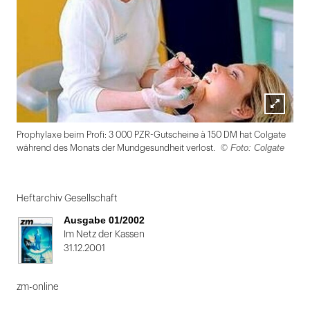
Lightbox
Prophylaxe beim Profi: 3 000 PZR-Gutscheine à 150 DM hat Colgate
öffnen
© Foto: Colgate
während des Monats der Mundgesundheit verlost.
Folie
1
Heftarchiv Gesellschaft
von
Ausgabe 01/2002
2
Im Netz der Kassen
31.12.2001
zm-online