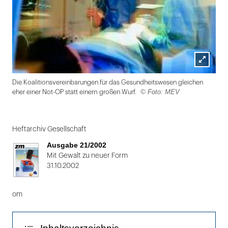
Lightbox
Die Koalitionsvereinbarungen für das Gesundheitswesen gleichen
öffnen
© Foto: MEV
eher einer Not-OP statt einem großen Wurf.
Folie
1
Heftarchiv Gesellschaft
von
Ausgabe 21/2002
2
Mit Gewalt zu neuer Form
31.10.2002
om