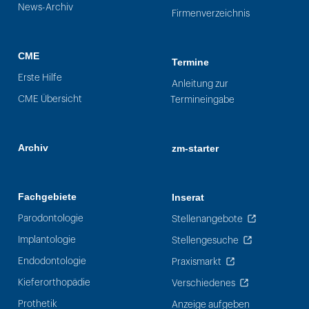
News-Archiv
Firmenverzeichnis
CME
Termine
Erste Hilfe
Anleitung zur
CME Übersicht
Termineingabe
Archiv
zm-starter
Fachgebiete
Inserat
Parodontologie
Stellenangebote
Implantologie
Stellengesuche
Endodontologie
Praxismarkt
Kieferorthopädie
Verschiedenes
Prothetik
Anzeige aufgeben