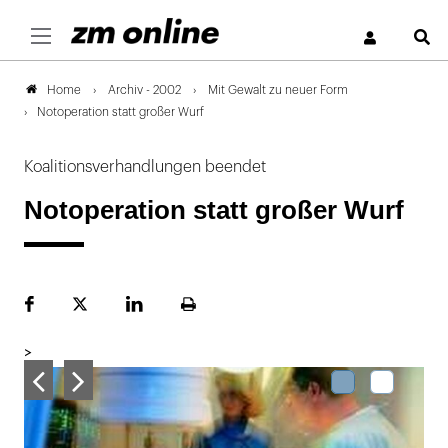
S
Archiv - 2002
Mit Gewalt zu neuer Form
Home
Notoperation statt großer Wurf
Koalitionsverhandlungen beendet
Notoperation statt großer Wurf
Facebook
Plattform
LinekdIn
Seite
X
ausdrucken
>