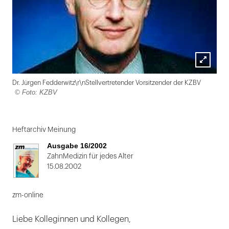
Lightbox
Dr. Jürgen Fedderwitz\r\nStellvertretender Vorsitzender der KZBV
öffnen
© Foto: KZBV
Folie
1
Heftarchiv Meinung
von
Ausgabe 16/2002
2
ZahnMedizin für jedes Alter
15.08.2002
zm-online
Liebe Kolleginnen und Kollegen,