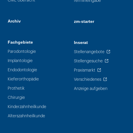
CME Übersicht
Termineingabe
Archiv
zm-starter
Fachgebiete
Inserat
Parodontologie
Stellenangebote
Implantologie
Stellengesuche
Endodontologie
Praxismarkt
Kieferorthopädie
Verschiedenes
Prothetik
Anzeige aufgeben
Chirurgie
Kinderzahnheilkunde
Alterszahnheilkunde