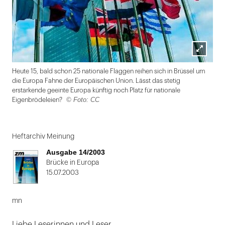
Lightbox
Heute 15, bald schon 25 nationale Flaggen reihen sich in Brüssel um
öffnen
die Europa Fahne der Europäischen Union. Lässt das stetig
erstarkende geeinte Europa künftig noch Platz für nationale
© Foto: CC
Eigenbrödeleien?
Folie
1
Heftarchiv Meinung
von
Ausgabe 14/2003
2
Brücke in Europa
15.07.2003
mn
Liebe Leserinnen und Leser,