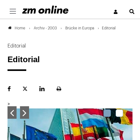
S
Archiv - 2003
Brücke in Europa
Editorial
Home
Editorial
Editorial
Facebook
Plattform
LinekdIn
Seite
X
ausdrucken
>