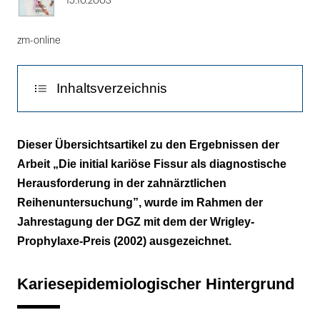
15.10.2003
zm-online
Inhaltsverzeichnis
Kariesepidemiologischer Hintergrund
Dieser Übersichtsartikel zu den Ergebnissen der
Arbeit „Die initial kariöse Fissur als diagnostische
Methoden zur Okklusalkaries-Diagnostik
Herausforderung in der zahnärztlichen
Klinische Problematik
Reihenuntersuchung”, wurde im Rahmen der
Jahrestagung der DGZ mit dem der Wrigley-
Longitudinale Entwicklung der
Prophylaxe-Preis (2002) ausgezeichnet.
Zahngesundheit
Visuelle und laseroptische Befunde
Kariesepidemiologischer Hintergrund
Diskussion