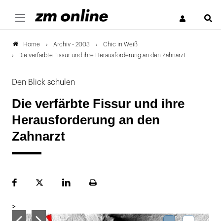
S
Archiv - 2003
Chic in Weiß
Home
Die verfärbte Fissur und ihre Herausforderung an den Zahnarzt
Den Blick schulen
Die verfärbte Fissur und ihre
Herausforderung an den
Zahnarzt
Facebook
Plattform
LinekdIn
Seite
X
ausdrucken
>