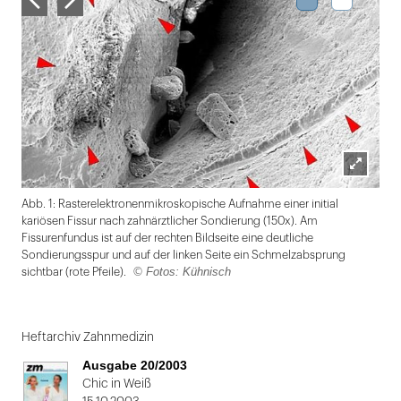
Lightbox
Abb. 1: Rasterelektronenmikroskopische Aufnahme einer initial
öffnen
kariösen Fissur nach zahnärztlicher Sondierung (150x). Am
Fissurenfundus ist auf der rechten Bildseite eine deutliche
Sondierungsspur und auf der linken Seite ein Schmelzabsprung
© Fotos: Kühnisch
sichtbar (rote Pfeile).
Folie
1
Heftarchiv Zahnmedizin
von
Ausgabe 20/2003
2
Chic in Weiß