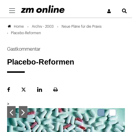
S
Archiv - 2003
Neue Pläne für die Praxis
Home
Placebo-Reformen
Gastkommentar
Placebo-Reformen
Facebook
Plattform
LinekdIn
Seite
X
ausdrucken
>