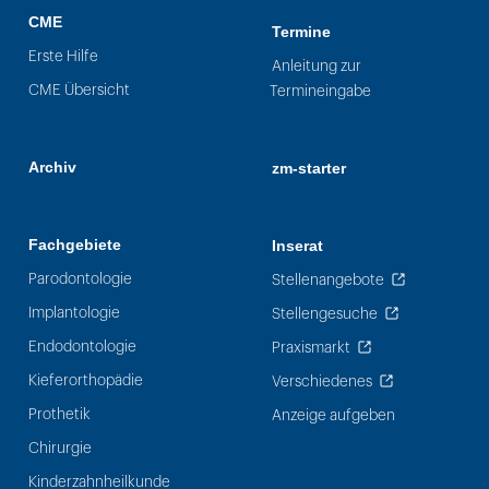
CME
Termine
Erste Hilfe
Anleitung zur
CME Übersicht
Termineingabe
Archiv
zm-starter
Fachgebiete
Inserat
Parodontologie
Stellenangebote
Implantologie
Stellengesuche
Endodontologie
Praxismarkt
Kieferorthopädie
Verschiedenes
Prothetik
Anzeige aufgeben
Chirurgie
Kinderzahnheilkunde