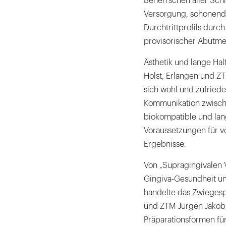
Beherrschen aller Sch
Versorgung, schonende
Durchtrittprofils durch
provisorischer Abutme
Ästhetik und lange Hal
Holst, Erlangen und ZT
sich wohl und zufriede
Kommunikation zwisch
biokompatible und lang
Voraussetzungen für v
Ergebnisse.
Von „Supragingivalen 
Gingiva-Gesundheit un
handelte das Zwiegesp
und ZTM Jürgen Jakob,
Präparationsformen für