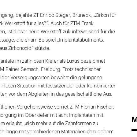
ang, bejahte ZT Enrico Steger, Bruneck, „Zirkon für
: Werkstoff für alles?“. Auch für ZTM Frank
, ist dieser neue Werkstoff zukunftsweisend für die
ssage, die er am Beispiel „Implantatabutments:
aus Zirkonoxid“ stützte.
antate im zahnlosen Kiefer als Luxus bezeichnet
M Rainer Semsch, Freiburg. Trotz technischer
ider Versorgungsarten bewahrt die gelungene
ahnlosen Situation mit festsitzender oder kombinierter
en vor dem Abgleiten in das gesellschaftliche Aus.
aftlichen Vorgehensweise verriet ZTM Florian Fischer,
rsorgung im Oberkiefer mit acht Implantaten mit
M
hm erlaubt, „sich mehr auf die Zahnformen zu
ich lange mit verschiedenen Materialien abzugeben“.