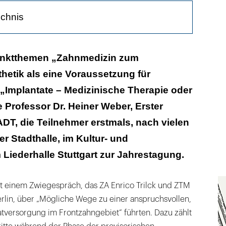
ichnis
htungweisend
nktthemen „Zahnmedizin zum
hetik als eine Voraussetzung für
 Transparenz schließen sich aus
„Implantate – Medizinische Therapie oder
edeutet auch Prävention
Professor Dr. Heiner Weber, Erster
ADT, die Teilnehmer erstmals, nach vielen
r Stadthalle, im Kultur- und
iederhalle Stuttgart zur Jahrestagung.
 einem Zwiegespräch, das ZA Enrico Trilck und ZTM
erlin, über „Mögliche Wege zu einer anspruchsvollen,
tversorgung im Frontzahngebiet“ führten. Dazu zählt