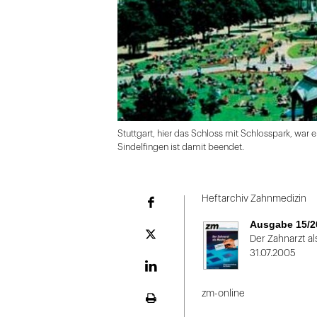
Stuttgart, hier das Schloss mit Schlosspark, war 
Sindelfingen ist damit beendet.
Folie
1
Heftarchiv Zahnmedizin
Facebook
von
Ausgabe 15/2
2
Plattform
Der Zahnarzt al
X
31.07.2005
LinekdIn
zm-online
Seite