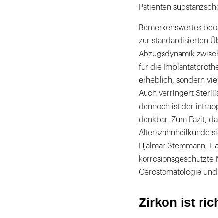
Patienten substanzsch
Bemerkenswertes beoba
zur standardisierten 
Abzugsdynamik zwische
für die Implantatproth
erheblich, sondern vie
Auch verringert Steril
dennoch ist der intra
denkbar. Zum Fazit, d
Alterszahnheilkunde si
Hjalmar Stemmann, Ham
korrosionsgeschützte 
Gerostomatologie und 
Zirkon ist r