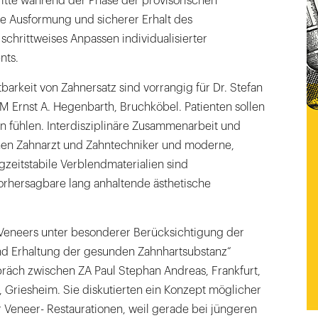
ritte während der Phase der provisorischen
 Ausformung und sicherer Erhalt des
 schrittweises Anpassen individualisierter
nts.
tbarkeit von Zahnersatz sind vorrangig für Dr. Stefan
M Ernst A. Hegenbarth, Bruchköbel. Patienten sollen
n fühlen. Interdisziplinäre Zusammenarbeit und
en Zahnarzt und Zahntechniker und moderne,
zeitstabile Verblendmaterialien sind
orhersagbare lang anhaltende ästhetische
Veneers unter besonderer Berücksichtigung der
d Erhaltung der gesunden Zahnhartsubstanz“
räch zwischen ZA Paul Stephan Andreas, Frankfurt,
 Griesheim. Sie diskutierten ein Konzept möglicher
 Veneer- Restaurationen, weil gerade bei jüngeren