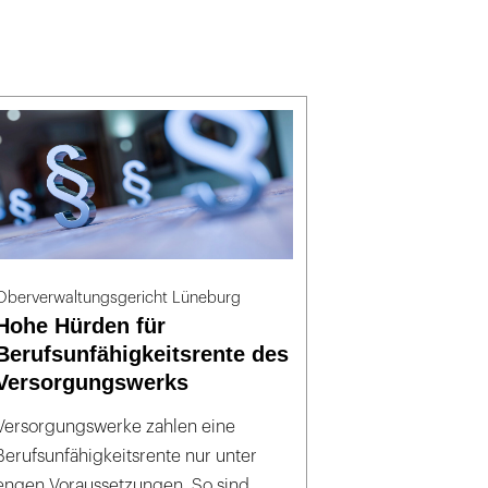
Oberverwaltungsgericht Lüneburg
Hohe Hürden für
Berufsunfähigkeitsrente des
Versorgungswerks
Versorgungswerke zahlen eine
Berufsunfähigkeitsrente nur unter
engen Voraussetzungen. So sind