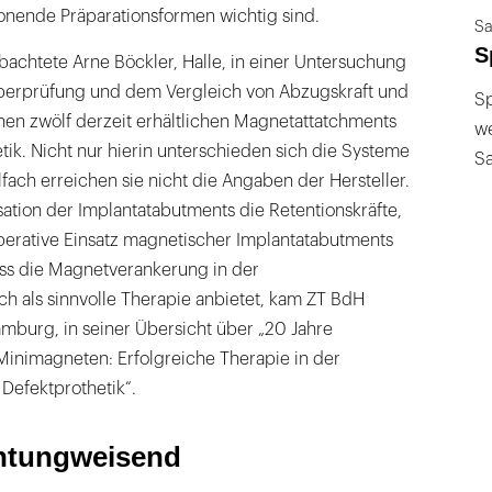
onende Präparationsformen wichtig sind.
Sa
S
chtete Arne Böckler, Halle, in einer Untersuchung
Überprüfung und dem Vergleich von Abzugskraft und
Sp
n zwölf derzeit erhältlichen Magnetattatchments
we
etik. Nicht nur hierin unterschieden sich die Systeme
S
lfach erreichen sie nicht die Angaben der Hersteller.
isation der Implantatabutments die Retentionskräfte,
operative Einsatz magnetischer Implantatabutments
ass die Magnetverankerung in der
ch als sinnvolle Therapie anbietet, kam ZT BdH
burg, in seiner Übersicht über „20 Jahre
Minimagneten: Erfolgreiche Therapie in der
Defektprothetik“.
ichtungweisend