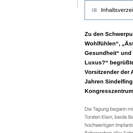
ausdrucken
Inhaltsverze
Zirkon ist ric
Zu den Schwerpu
Wohlfühlen“, „Äst
Festigkeit und
Gesundheit“ und 
Implantation b
Luxus?“ begrüßte 
Ehrungen
Vorsitzender der 
Jahren Sindelfinge
Kongresszentrum L
Die Tagung begann mit
Torsten Klein, beide B
hochwertigen Implanta