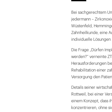
Bei sachgerechtem Umg
jedermann – Zirkonoxid
Wüstenfeld, Hemmingen
Zahnheilkunde, eine Au
individuelle Lösungen 
Die Frage „Dürfen Impl
werden?“ verneinte ZT
Herausforderungen be
Rehabilitation einer z
Versorgung den Patient
Details seiner wirtsch
Rottweil, bei einer Ve
einem Konzept, dass i
konzentrieren, ohne s