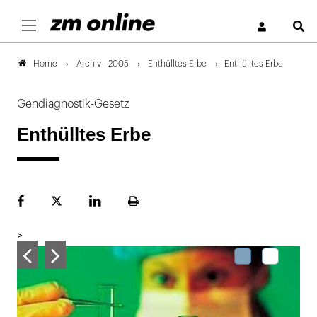
S
Archiv - 2005
Enthülltes Erbe
Enthülltes Erbe
Home
Gendiagnostik-Gesetz
Enthülltes Erbe
Facebook
Plattform
LinekdIn
Seite
X
ausdrucken
>