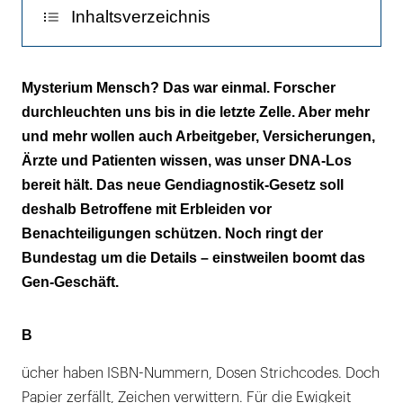
Inhaltsverzeichnis
Genetischer Tippfehler
Mysterium Mensch? Das war einmal. Forscher
durchleuchten uns bis in die letzte Zelle. Aber mehr
Kernfragen klären
und mehr wollen auch Arbeitgeber, Versicherungen,
Wahrheit oder Pflicht
Ärzte und Patienten wissen, was unser DNA-Los
bereit hält. Das neue Gendiagnostik-Gesetz soll
Die Geister, die ich rief
deshalb Betroffene mit Erbleiden vor
Benachteiligungen schützen. Noch ringt der
Fragen an das Gen-Orakel
Bundestag um die Details – einstweilen boomt das
Gen-Geschäft.
B
ücher haben ISBN-Nummern, Dosen Strichcodes. Doch
Papier zerfällt, Zeichen verwittern. Für die Ewigkeit