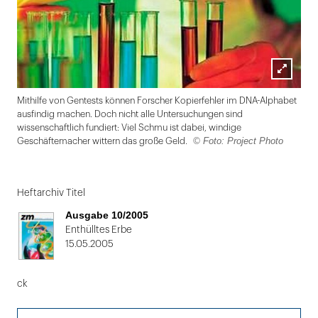
Lightbox
Mithilfe von Gentests können Forscher Kopierfehler im DNA-Alphabet
öffnen
ausfindig machen. Doch nicht alle Untersuchungen sind
wissenschaftlich fundiert: Viel Schmu ist dabei, windige
© Foto: Project Photo
Geschäftemacher wittern das große Geld.
Folie
1
Heftarchiv Titel
von
Ausgabe 10/2005
2
Enthülltes Erbe
15.05.2005
ck