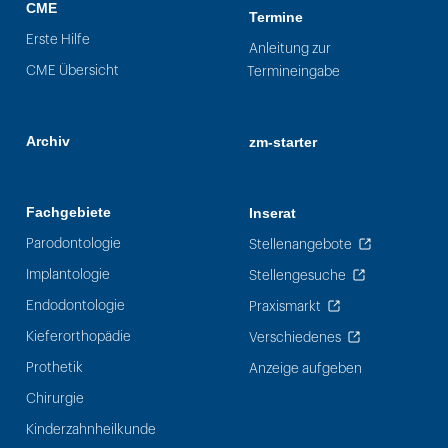
CME
Termine
Erste Hilfe
Anleitung zur
CME Übersicht
Termineingabe
Archiv
zm-starter
Fachgebiete
Inserat
Parodontologie
Stellenangebote
Implantologie
Stellengesuche
Endodontologie
Praxismarkt
Kieferorthopädie
Verschiedenes
Prothetik
Anzeige aufgeben
Chirurgie
Kinderzahnheilkunde