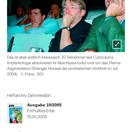
Lightbox
Das ist aber wirklich interessant: 20 Teilnehmer des Curriculums
öffnen
Implantologie absolvieren ihr Abschlussmodul rund um das Thema
Augmentation (Erlanger Hörsaal der prothetischen Vorklinik im Juli
© Fotos: DGI
2004).
Folie
1
Heftarchiv Zahnmedizin
von
Ausgabe 10/2005
2
Enthülltes Erbe
15.05.2005