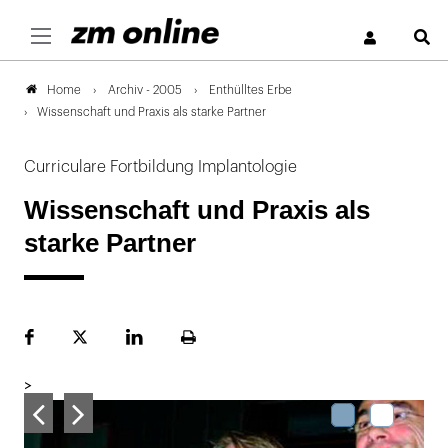
S
Archiv - 2005
Enthülltes Erbe
Home
Wissenschaft und Praxis als starke Partner
Curriculare Fortbildung Implantologie
Wissenschaft und Praxis als
starke Partner
Facebook
Plattform
LinekdIn
Seite
X
ausdrucken
>