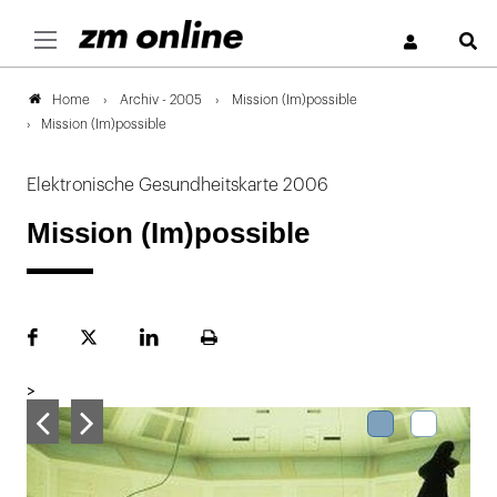
S
Archiv - 2005
Mission (Im)possible
Home
Mission (Im)possible
Elektronische Gesundheitskarte 2006
Mission (Im)possible
Facebook
Plattform
LinekdIn
Seite
X
ausdrucken
>