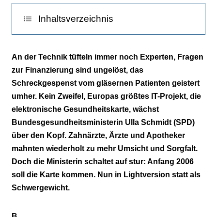
Inhaltsverzeichnis
Eine Nummer zu groß
An der Technik tüfteln immer noch Experten, Fragen
zur Finanzierung sind ungelöst, das
Herr der Daten
Schreckgespenst vom gläsernen Patienten geistert
Auf Biegen und Brechen
umher. Kein Zweifel, Europas größtes IT-Projekt, die
elektronische Gesundheitskarte, wächst
Hü und hot
Bundesgesundheitsministerin Ulla Schmidt (SPD)
über den Kopf. Zahnärzte, Ärzte und Apotheker
Drohender Daueraufreger
mahnten wiederholt zu mehr Umsicht und Sorgfalt.
Die Milchmädchenrechnung
Doch die Ministerin schaltet auf stur: Anfang 2006
soll die Karte kommen. Nun in Lightversion statt als
Vernetzt statt Insellösung
Schwergewicht.
Towerpower: small bis XXL
B