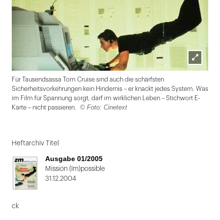
Lightbox
Für Tausendsassa Tom Cruise sind auch die schärfsten
öffnen
Sicherheitsvorkehrungen kein Hindernis – er knackt jedes System. Was
im Film für Spannung sorgt, darf im wirklichen Leben – Stichwort E-
© Foto: Cinetext
Karte – nicht passieren.
Folie
1
Heftarchiv Titel
von
Ausgabe 01/2005
2
Mission (Im)possible
31.12.2004
ck