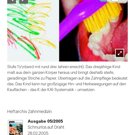
Lightbox
Stufe 1\r\n(wird mit rund drei Jahren erreicht): Das dreijährige Kind
öffnen
malt aus dem ganzen Körper heraus und bringt deshalb steife,
geradlinige Striche zu Papier. Übertragen auf die Zahnpflege bedeutet
das: Das Kind kann nur großzügige Hin- und Herbewegungen auf den
Kauflächen – das K der KAI-Systematik – umsetzen.
Folie
1
Heftarchiv Zahnmedizin
von
Ausgabe 05/2005
2
Schnurlos auf Draht
28.02.2005