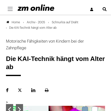
S
Archiv - 2005
Schnurlos auf Draht
Home
Die KAI-Technik hängt vom Alter ab
Motorische Fähigkeiten von Kindern bei der
Zahnpflege
Die KAI-Technik hängt vom Alter
ab
Facebook
Plattform
LinekdIn
Seite
X
ausdrucken
>