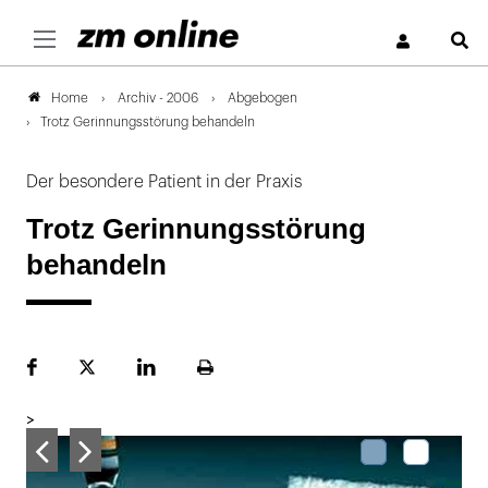
S
Archiv - 2006
Abgebogen
Home
Trotz Gerinnungsstörung behandeln
Der besondere Patient in der Praxis
Trotz Gerinnungsstörung
behandeln
Facebook
Plattform
LinekdIn
Seite
X
ausdrucken
>