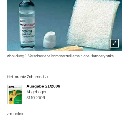
Lightbox
Abbildung 1: Verschiedene kommerziell erhältliche Hämostyptika
öffnen
Folie
1
Heftarchiv Zahnmedizin
von
Ausgabe 21/2006
2
Abgebogen
31.10.2006
zm-online