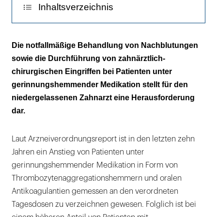
Inhaltsverzeichnis
Zahnärztlich-chirurgische Therapie dieser
Die notfallmäßige Behandlung von Nachblutungen
Patienten
sowie die Durchführung von zahnärztlich-
chirurgischen Eingriffen bei Patienten unter
Lokale Hämostyptika und Wundversorgung
gerinnungshemmender Medikation stellt für den
Fazit
niedergelassenen Zahnarzt eine Herausforderung
dar.
Ziel der Untersuchung
Laut Arzneiverordnungsreport ist in den letzten zehn
Jahren ein Anstieg von Patienten unter
gerinnungshemmender Medikation in Form von
Thrombozytenaggregationshemmern und oralen
Antikoagulantien gemessen an den verordneten
Tagesdosen zu verzeichnen gewesen. Folglich ist bei