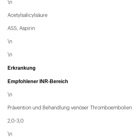
\n
Acetylsalicylsäure
ASS, Aspirin
\n
\n
Erkrankung
Empfohlener INR-Bereich
\n
Prävention und Behandlung venöser Thromboembolien
2,0-3,0
\n