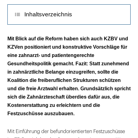
Inhaltsverzeichnis
Problem demografischer Wandel
Mit Blick auf die Reform haben sich auch KZBV und
KZVen positioniert und konstruktive Vorschläge für
Prävention bringt immer größere Erfolge
eine zahnarzt- und patientengerechte
Need- und Want-Dentistry
Gesundheitspolitik gemacht. Fazit: Statt zunehmend
in zahnärztliche Belange einzugreifen, sollte die
Zahnmedizinische Versorgung in Europa
Koalition die freiberuflichen Strukturen schützen
und die freie Arztwahl erhalten. Grundsätzlich spricht
Jobmaschine Zahnarztpraxis
sich die Zahnärzteschaft überdies dafür aus, die
Freiberuflichkeit stärken
Kostenerstattung zu erleichtern und die
Festzuschüsse auszubauen.
Selbstverwaltung im Gesundheitswesen
Festzuschüsse in der zahnmedizinischen
Mit Einführung der befundorientierten Festzuschüsse
Versorgung