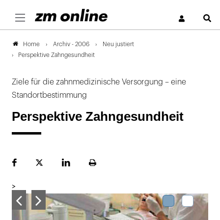
S
Archiv - 2006
Neu justiert
Home
Perspektive Zahngesundheit
Ziele für die zahnmedizinische Versorgung – eine
Standortbestimmung
Perspektive Zahngesundheit
Facebook
Plattform
LinekdIn
Seite
X
ausdrucken
>