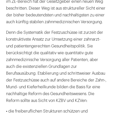
im ZE-Bereich hat der Gesetzgeber einen neuen Weg
beschritten. Dieser Weg ist aus struktureller Sicht einer
Festzuschüsse – die Antwort auf mehr
der bisher bedeutendsten und nachhaltigsten zu einer
Wettbewerb
auch künftig stabilen zahnmedizinischen Versorgung.
Gleichgewicht der Kräfte
Denn die Systematik der Festzuschüsse ist zurzeit der
Kostenerstattung leichter machen
konstruktivste Ansatz zur Umsetzung einer zahnarzt-
und patientengerechten Gesundheitspolitik. Sie
Degression streichen
berücksichtigt die qualitativ wie quantitativ gute
Schluss mit der Budgetierung
zahnmedizinische Versorgung aller Patienten, aber
auch die existenziellen Grundlagen zur
QM als Aufgabe der Zahnärzteschaft
Berufsausübung. Etablierung und schrittweiser Ausbau
der Festzuschüsse auch auf andere Bereiche der Zahn-,
Mund- und Kieferheilkunde bilden die Basis für eine
nachhaltige Reform des Gesundheitswesens. Die
Reform sollte aus Sicht von KZBV und KZVen:
• die freiberuflichen Strukturen schützen und