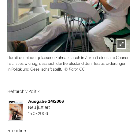
Lightbox
Damit der niedergelassene Zahnarzt auch in Zukunft eine faire Chance
öffnen
hat, ist es wichtig, dass sich der Berufsstand den Herausforderungen
© Foto: CC
in Politik und Gesellschaft stellt.
Folie
1
Heftarchiv Politik
von
Ausgabe 14/2006
2
Neu justiert
15.07.2006
zm-online