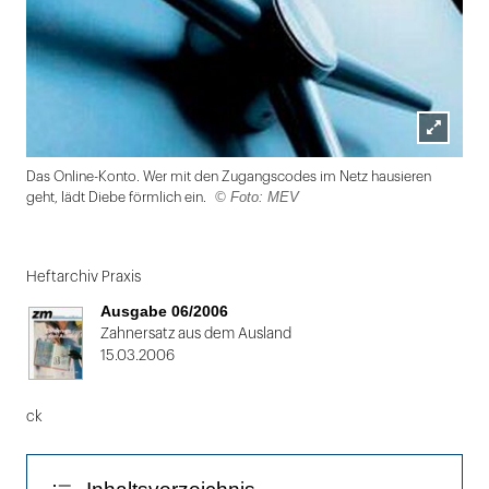
Lightbox
Das Online-Konto. Wer mit den Zugangscodes im Netz hausieren
öffnen
© Foto: MEV
geht, lädt Diebe förmlich ein.
Folie
1
Heftarchiv Praxis
von
Ausgabe 06/2006
2
Zahnersatz aus dem Ausland
15.03.2006
ck