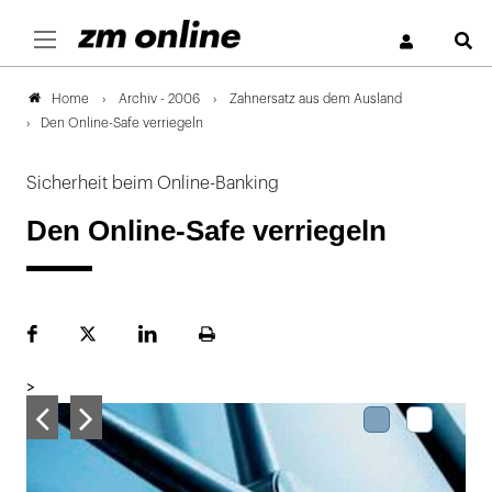
S
Archiv - 2006
Zahnersatz aus dem Ausland
Home
Den Online-Safe verriegeln
Sicherheit beim Online-Banking
Den Online-Safe verriegeln
Facebook
Plattform
LinekdIn
Seite
X
ausdrucken
>