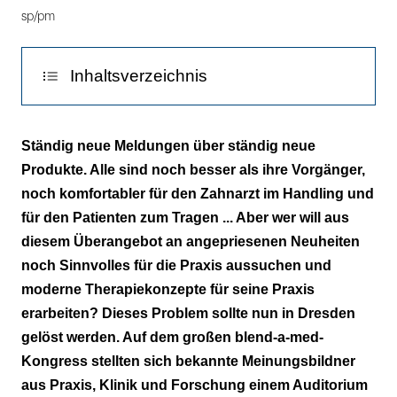
sp/pm
Inhaltsverzeichnis
Individuelle Kariesfaktoren
Ständig neue Meldungen über ständig neue
Produkte. Alle sind noch besser als ihre Vorgänger,
Plaquefrei heißt nicht immer parodontal
noch komfortabler für den Zahnarzt im Handling und
gesund
für den Patienten zum Tragen ... Aber wer will aus
Präventive Zahnheilkunde heute und morgen
diesem Überangebot an angepriesenen Neuheiten
noch Sinnvolles für die Praxis aussuchen und
moderne Therapiekonzepte für seine Praxis
erarbeiten? Dieses Problem sollte nun in Dresden
gelöst werden. Auf dem großen blend-a-med-
Kongress stellten sich bekannte Meinungsbildner
aus Praxis, Klinik und Forschung einem Auditorium