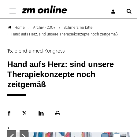
S
Archiv - 2007
Schmerzfrei bitte
Home
Hand aufs Herz: sind unsere Therapiekonzepte noch zeitgemäß
15. blend-a-med-Kongress
Hand aufs Herz: sind unsere
Therapiekonzepte noch
zeitgemäß
Facebook
Plattform
LinekdIn
Seite
X
ausdrucken
>