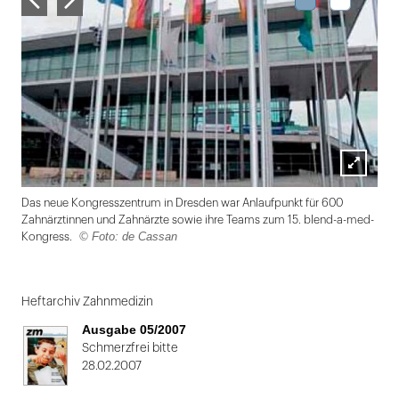
Lightbox
Das neue Kongresszentrum in Dresden war Anlaufpunkt für 600
öffnen
Zahnärztinnen und Zahnärzte sowie ihre Teams zum 15. blend-a-med-
© Foto: de Cassan
Kongress.
Folie
1
Heftarchiv Zahnmedizin
von
Ausgabe 05/2007
2
Schmerzfrei bitte
28.02.2007