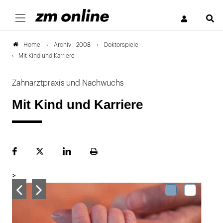
S
Archiv - 2008
Doktorspiele
Home
Mit Kind und Karriere
Zahnarztpraxis und Nachwuchs
Mit Kind und Karriere
Facebook
Plattform
LinekdIn
Seite
X
ausdrucken
>