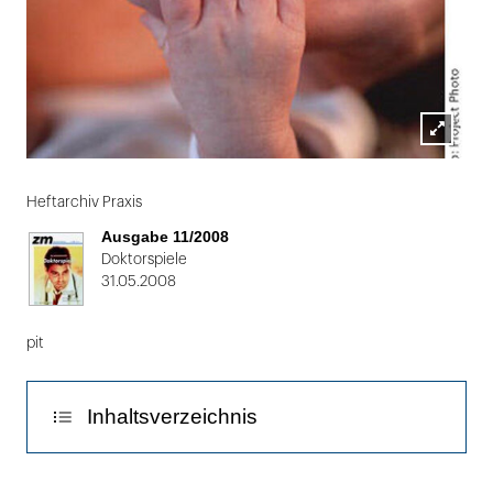
Lightbox
Folie
öffnen
1
Heftarchiv Praxis
von
Ausgabe 11/2008
2
Doktorspiele
31.05.2008
pit
Inhaltsverzeichnis