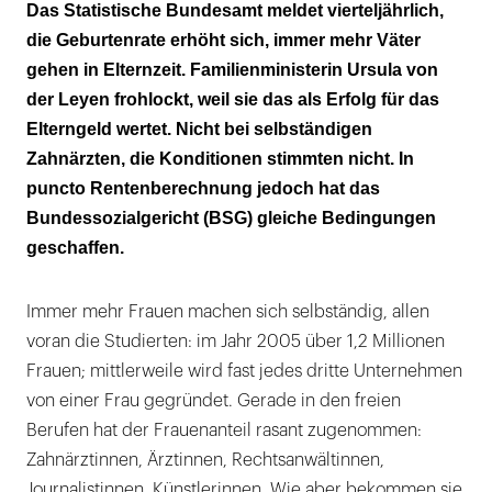
Durch dick und dünn
Das Statistische Bundesamt meldet vierteljährlich,
die Geburtenrate erhöht sich, immer mehr Väter
Vom Stuhl ans Bettchen
gehen in Elternzeit. Familienministerin Ursula von
der Leyen frohlockt, weil sie das als Erfolg für das
Elterngeld wertet. Nicht bei selbständigen
Zahnärzten, die Konditionen stimmten nicht. In
puncto Rentenberechnung jedoch hat das
Bundessozialgericht (BSG) gleiche Bedingungen
geschaffen.
Immer mehr Frauen machen sich selbständig, allen
voran die Studierten: im Jahr 2005 über 1,2 Millionen
Frauen; mittlerweile wird fast jedes dritte Unternehmen
von einer Frau gegründet. Gerade in den freien
Berufen hat der Frauenanteil rasant zugenommen:
Zahnärztinnen, Ärztinnen, Rechtsanwältinnen,
Journalistinnen, Künstlerinnen. Wie aber bekommen sie