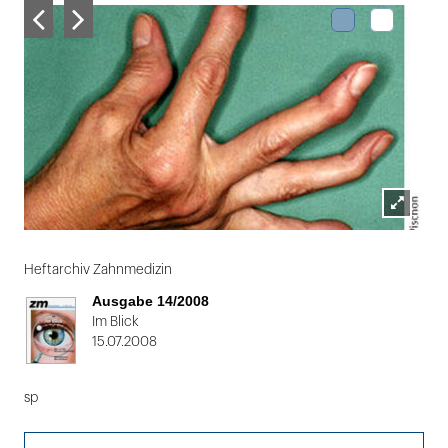
Lightbox
Folie
öffnen
1
Heftarchiv Zahnmedizin
von
Ausgabe 14/2008
2
Im Blick
15.07.2008
sp