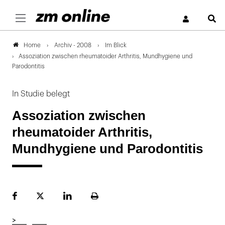
S
Archiv - 2008
Im Blick
Home
Assoziation zwischen rheumatoider Arthritis, Mundhygiene und
Parodontitis
In Studie belegt
Assoziation zwischen
rheumatoider Arthritis,
Mundhygiene und Parodontitis
Facebook
Plattform
LinekdIn
Seite
X
ausdrucken
>