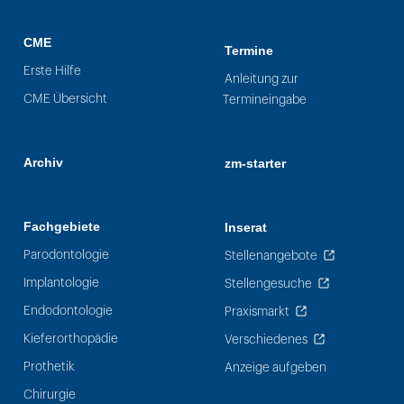
CME
Termine
Erste Hilfe
Anleitung zur
CME Übersicht
Termineingabe
Archiv
zm-starter
Fachgebiete
Inserat
Parodontologie
Stellenangebote
Implantologie
Stellengesuche
Endodontologie
Praxismarkt
Kieferorthopädie
Verschiedenes
Prothetik
Anzeige aufgeben
Chirurgie