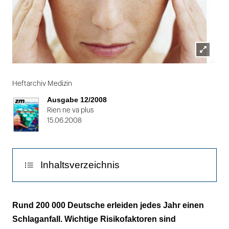
Lightbox
Folie
öffnen
1
Heftarchiv Medizin
von
Ausgabe 12/2008
2
Rien ne va plus
15.06.2008
Inhaltsverzeichnis
Risikofaktor Aura-Migräne
Rund 200 000 Deutsche erleiden jedes Jahr einen
Schlaganfall. Wichtige Risikofaktoren sind
Volkskrankheit mit Vorsorgepotenzial