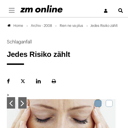
S
Archiv - 2008
Rien ne va plus
Jedes Risiko zählt
Home
Schlaganfall
Jedes Risiko zählt
Facebook
Plattform
LinekdIn
Seite
X
ausdrucken
>