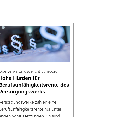
Oberverwaltungsgericht Lüneburg
Hohe Hürden für
Berufsunfähigkeitsrente des
Versorgungswerks
Versorgungswerke zahlen eine
Berufsunfähigkeitsrente nur unter
engen Voraussetzungen. So sind