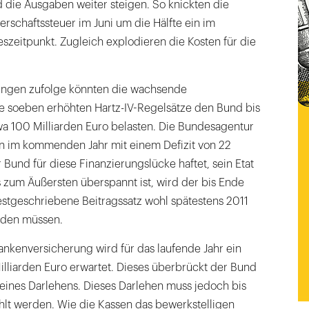
die Ausgaben weiter steigen. So knickten die
rschaftssteuer im Juni um die Hälfte ein im
szeitpunkt. Zugleich explodieren die Kosten für die
ungen zufolge könnten die wachsende
ie soeben erhöhten Hartz-IV-Regelsätze den Bund bis
wa 100 Milliarden Euro belasten. Die Bundesagentur
ein im kommenden Jahr mit einem Defizit von 22
 Bund für diese Finanzierungslücke haftet, sein Etat
is zum Äußersten überspannt ist, wird der bis Ende
estgeschriebene Beitragssatz wohl spätestens 2011
rden müssen.
ankenversicherung wird für das laufende Jahr ein
Milliarden Euro erwartet. Dieses überbrückt der Bund
ines Darlehens. Dieses Darlehen muss jedoch bis
lt werden. Wie die Kassen das bewerkstelligen