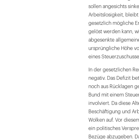
sollen angesichts sin
Arbeitslosigkeit, bleib
gesetzlich mögliche E
gelöst werden kann, wi
abgesenkte allgemeine
ursprüngliche Höhe vo
eines Steuerzuschusses
In der gesetzlichen Re
negativ. Das Defizit be
noch aus Rücklagen ge
Bund mit einem Steuer
involviert. Da diese Al
Beschäftigung und Arbe
Wolken auf. Vor diese
ein politisches Verspr
Bezüge abzugeben. Das