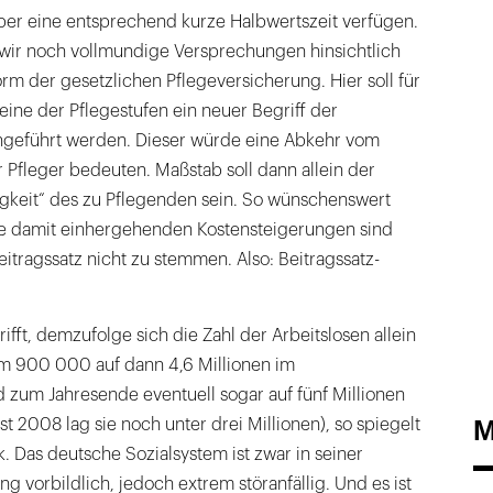
ber eine entsprechend kurze Halbwertszeit verfügen.
 wir noch vollmundige Versprechungen hinsichtlich
orm der gesetzlichen Pflegeversicherung. Hier soll für
eine der Pflegestufen ein neuer Begriff der
ingeführt werden. Dieser würde eine Abkehr vom
 Pfleger bedeuten. Maßstab soll dann allein der
igkeit“ des zu Pflegenden sein. So wünschenswert
ie damit einhergehenden Kostensteigerungen sind
itragssatz nicht zu stemmen. Also: Beitragssatz-
ifft, demzufolge sich die Zahl der Arbeitslosen allein
 900 000 auf dann 4,6 Millionen im
 zum Jahresende eventuell sogar auf fünf Millionen
M
t 2008 lag sie noch unter drei Millionen), so spiegelt
. Das deutsche Sozialsystem ist zwar in seiner
g vorbildlich, jedoch extrem störanfällig. Und es ist