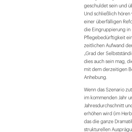
geschuldet sein und ü
Und schließlich hören
einer überfälligen Ref
die Eingruppierung in 
Pflegebedürftigkeit e
zeitlichen Aufwand der
„Grad der Selbstständ
dies auch sein mag, d
mit dem derzeitigen Be
Anhebung.
Wenn das Szenario zutr
im kommenden Jahr um
Jahresdurchschnitt und
erhöhen wird (im Herbs
das die ganze Dramatik
strukturellen Ausprägun