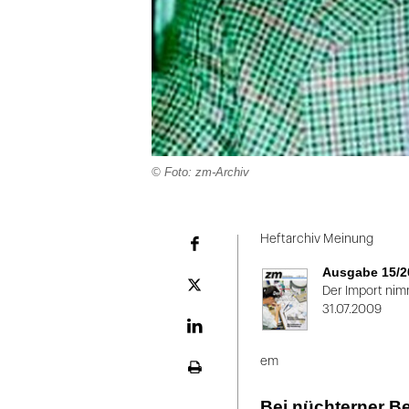
© Foto: zm-Archiv
Folie
1
Heftarchiv Meinung
Facebook
von
Ausgabe 15/2
2
Plattform
Der Import nim
X
31.07.2009
LinekdIn
em
Seite
ausdrucken
Bei nüchterner Be