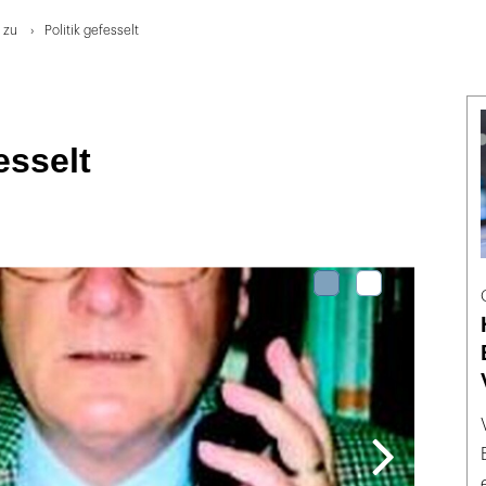
 zu
Politik gefesselt
esselt