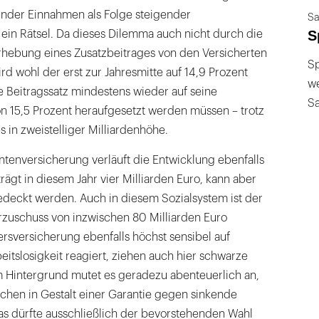
kender Einnahmen als Folge steigender
Sa
S
t ein Rätsel. Da dieses Dilemma auch nicht durch die
rhebung eines Zusatzbeitrages von den Versicherten
Sp
rd wohl der erst zur Jahresmitte auf 14,9 Prozent
we
 Beitragssatz mindestens wieder auf seine
S
n 15,5 Prozent heraufgesetzt werden müssen – trotz
 in zweistelliger Milliardenhöhe.
ntenversicherung verläuft die Entwicklung ebenfalls
trägt in diesem Jahr vier Milliarden Euro, kann aber
deckt werden. Auch in diesem Sozialsystem ist der
zuschuss von inzwischen 80 Milliarden Euro
tersversicherung ebenfalls höchst sensibel auf
itslosigkeit reagiert, ziehen auch hier schwarze
m Hintergrund mutet es geradezu abenteuerlich an,
echen in Gestalt einer Garantie gegen sinkende
 dürfte ausschließlich der bevorstehenden Wahl