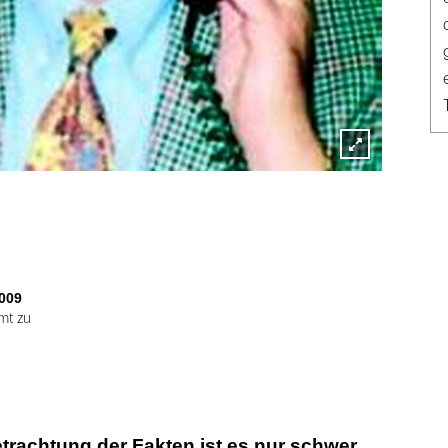
Lightbox
öffnen
009
mt zu
trachtung der Fakten ist es nur schwer