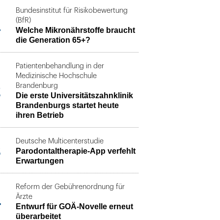
Bundesinstitut für Risikobewertung
1
(BfR)
Welche Mikronährstoffe braucht
die Generation 65+?
Patientenbehandlung in der
Medizinische Hochschule
2
Brandenburg
Die erste Universitätszahnklinik
Brandenburgs startet heute
ihren Betrieb
Deutsche Multicenterstudie
3
Parodontaltherapie-App verfehlt
Erwartungen
Reform der Gebührenordnung für
4
Ärzte
Entwurf für GOÄ-Novelle erneut
überarbeitet