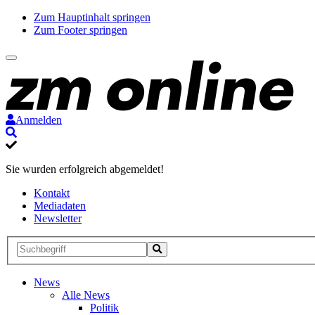
Zum Hauptinhalt springen
Zum Footer springen
Anmelden
Suche
Sie wurden erfolgreich abgemeldet!
Kontakt
Mediadaten
Newsletter
Suche
Suche
Suche
starten
News
Alle News
Politik