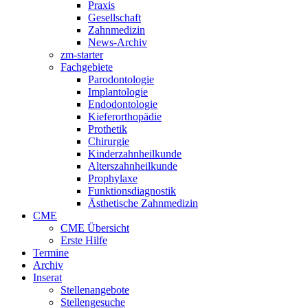
Praxis
Gesellschaft
Zahnmedizin
News-Archiv
zm-starter
Fachgebiete
Parodontologie
Implantologie
Endodontologie
Kieferorthopädie
Prothetik
Chirurgie
Kinderzahnheilkunde
Alterszahnheilkunde
Prophylaxe
Funktionsdiagnostik
Ästhetische Zahnmedizin
CME
CME Übersicht
Erste Hilfe
Termine
Archiv
Inserat
Stellenangebote
Stellengesuche