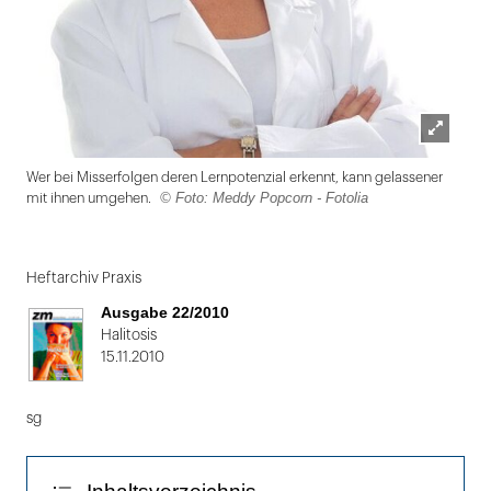
Lightbox
Wer bei Misserfolgen deren Lernpotenzial erkennt, kann gelassener
öffnen
© Foto: Meddy Popcorn - Fotolia
mit ihnen umgehen.
Folie
1
Heftarchiv Praxis
von
Ausgabe 22/2010
2
Halitosis
15.11.2010
sg