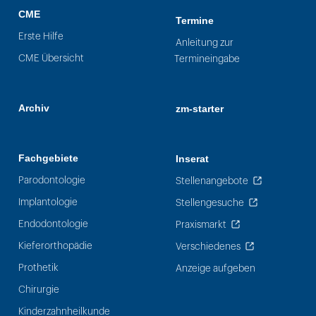
CME
Termine
Erste Hilfe
Anleitung zur
CME Übersicht
Termineingabe
Archiv
zm-starter
Fachgebiete
Inserat
Parodontologie
Stellenangebote
Implantologie
Stellengesuche
Endodontologie
Praxismarkt
Kieferorthopädie
Verschiedenes
Prothetik
Anzeige aufgeben
Chirurgie
Kinderzahnheilkunde