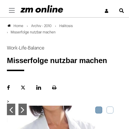
S
Archiv - 2010
Halitosis
Home
Misserfolge nutzbar machen
Work-Life-Balance
Misserfolge nutzbar machen
Facebook
Plattform
LinekdIn
Seite
X
ausdrucken
>