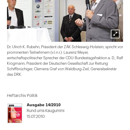
Lightbox
Dr. Ulrich K. Rubehn, Präsident der ZÄK Schleswig-Holstein, spricht vor
öffnen
prominenten Teilnehmern (v.l.n.r.): Laurenz Meyer,
wirtschaftspolitischer Sprecher der CDU-Bundestagsfraktion a. D., Ralf
Krogmann, Präsident der Deutschen Gesellschaft zur Rettung
Schiffbrüchiger, Clemens Graf von Waldburg-Zeil, Generalsekretär
des DRK.
Folie
1
Heftarchiv Politik
von
Ausgabe 14/2010
2
Rund ums Kaugummi
15.07.2010