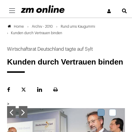
S
Archiv - 2010
Rund ums Kaugummi
Home
Kunden durch Vertrauen binden
Wirtschaftsrat Deutschland tagte auf Sylt
Kunden durch Vertrauen binden
Facebook
Plattform
LinekdIn
Seite
X
ausdrucken
>