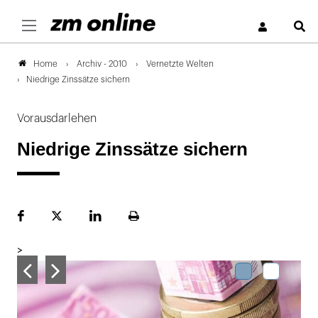
S
Archiv - 2010
Vernetzte Welten
Home
Niedrige Zinssätze sichern
Vorausdarlehen
Niedrige Zinssätze sichern
Facebook
Plattform
LinekdIn
Seite
X
ausdrucken
>