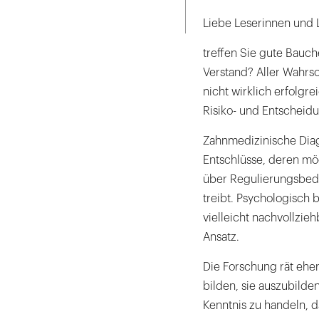
Seite
ausdrucken
Liebe Leserinnen und 
treffen Sie gute Bauc
Verstand? Aller Wahrsc
nicht wirklich erfolgr
Risiko- und Entscheid
Zahnmedizinische Diag
Entschlüsse, deren mö
über Regulierungsbedü
treibt. Psychologisch 
vielleicht nachvollzieh
Ansatz.
Die Forschung rät ehe
bilden, sie auszubilde
Kenntnis zu handeln, d