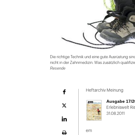
Die richtige Technik und eine gute Ausrüstung sind
nicht in der Zahnmedizin. Was zusätzlich qualifiz
Resende
Folie
1
Heftarchiv Meinung
Facebook
von
Ausgabe 17/2
2
Plattform
Erlebniswelt Ri
X
31.08.2011
LinekdIn
em