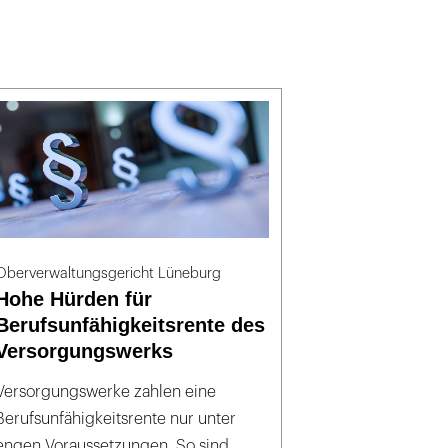
Oberverwaltungsgericht Lüneburg
Hohe Hürden für
Berufsunfähigkeitsrente des
Versorgungswerks
Versorgungswerke zahlen eine
Berufsunfähigkeitsrente nur unter
engen Voraussetzungen. So sind