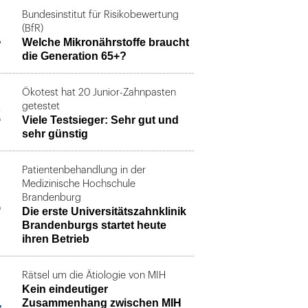
Bundesinstitut für Risikobewertung
1
(BfR)
Welche Mikronährstoffe braucht
die Generation 65+?
Ökotest hat 20 Junior-Zahnpasten
2
getestet
Viele Testsieger: Sehr gut und
sehr günstig
Patientenbehandlung in der
Medizinische Hochschule
3
Brandenburg
Die erste Universitätszahnklinik
Brandenburgs startet heute
ihren Betrieb
Rätsel um die Ätiologie von MIH
Kein eindeutiger
4
Zusammenhang zwischen MIH