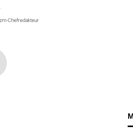
ß
zm-Chefredakteur
M