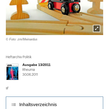
Lightbox
© Foto: zm/Meinardus
öffnen
Folie
1
Heftarchiv Politik
von
Ausgabe 13/2011
2
Rheuma
30.06.2011
sf
Inhaltsverzeichnis