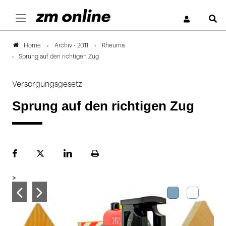
S
Archiv - 2011
Rheuma
Home
Sprung auf den richtigen Zug
Versorgungsgesetz
Sprung auf den richtigen Zug
Facebook
Plattform
LinekdIn
Seite
X
ausdrucken
>