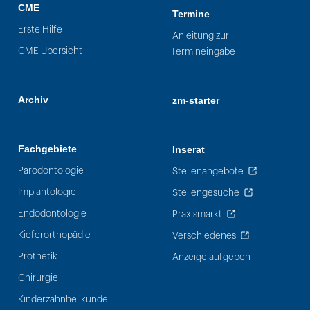
CME
Termine
Erste Hilfe
Anleitung zur
CME Übersicht
Termineingabe
Archiv
zm-starter
Fachgebiete
Inserat
Parodontologie
Stellenangebote
Implantologie
Stellengesuche
Endodontologie
Praxismarkt
Kieferorthopädie
Verschiedenes
Prothetik
Anzeige aufgeben
Chirurgie
Kinderzahnheilkunde