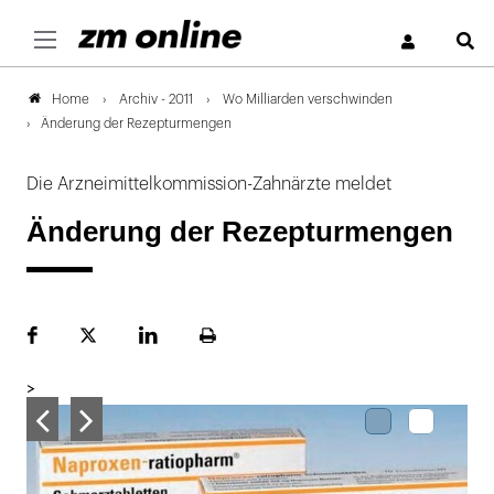
S
Archiv - 2011
Wo Milliarden verschwinden
Home
Änderung der Rezepturmengen
Die Arzneimittelkommission-Zahnärzte meldet
Änderung der Rezepturmengen
Facebook
Plattform
LinekdIn
Seite
X
ausdrucken
>