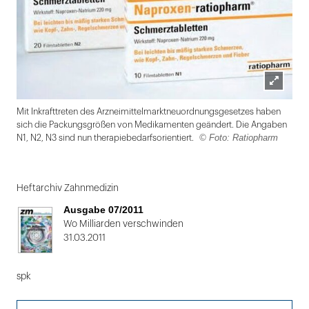
Lightbox
Mit Inkrafttreten des Arzneimittelmarktneuordnungsgesetzes haben
öffnen
sich die Packungsgrößen von Medikamenten geändert. Die Angaben
© Foto: Ratiopharm
N1, N2, N3 sind nun therapiebedarfsorientiert.
Folie
1
Heftarchiv Zahnmedizin
von
Ausgabe 07/2011
2
Wo Milliarden verschwinden
31.03.2011
spk