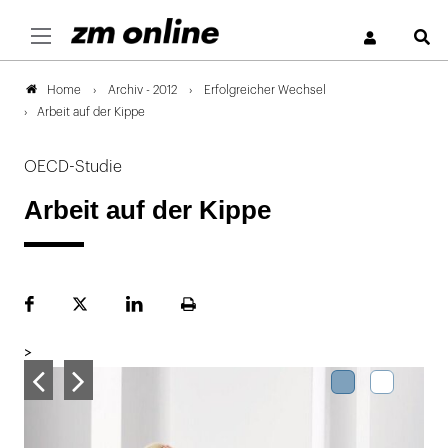
S
Archiv - 2012
Erfolgreicher Wechsel
Home
Arbeit auf der Kippe
OECD-Studie
Arbeit auf der Kippe
Facebook
Plattform
LinekdIn
Seite
X
ausdrucken
>