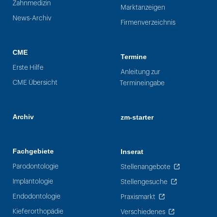
Zahnmedizin
Marktanzeigen
News-Archiv
Firmenverzeichnis
CME
Termine
Erste Hilfe
Anleitung zur
CME Übersicht
Termineingabe
Archiv
zm-starter
Fachgebiete
Inserat
Parodontologie
Stellenangebote
Implantologie
Stellengesuche
Endodontologie
Praxismarkt
Kieferorthopädie
Verschiedenes