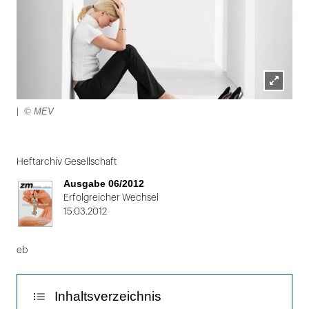
Lightbox
© MEV
|
öffnen
Folie
1
Heftarchiv Gesellschaft
von
Ausgabe 06/2012
2:
Erfolgreicher Wechsel
15.03.2012
|
eb
Inhaltsverzeichnis