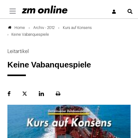
S
Archiv - 2012
Kurs auf Konsens
Home
Keine Vabanquespiele
Leitartikel
Keine Vabanquespiele
Facebook
Plattform
LinekdIn
Seite
X
ausdrucken