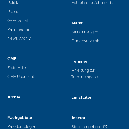
Politik
Ästhetische Zahnmedizin
Praxis
Gesellschaft
Markt
Zahnmedizin
Marktanzeigen
News-Archiv
Firmenverzeichnis
CME
Termine
Erste Hilfe
Anleitung zur
CME Übersicht
Termineingabe
Archiv
zm-starter
Fachgebiete
Inserat
Parodontologie
Stellenangebote