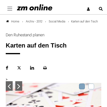
S
Archiv - 2012
Social Media
Karten auf den Tisch
Home
Den Ruhestand planen
Karten auf den Tisch
Facebook
Plattform
LinekdIn
Seite
X
ausdrucken
>