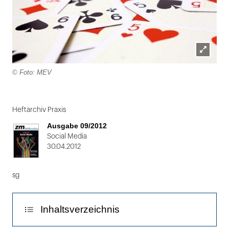
Lightbox
© Foto: MEV
öffnen
Folie
1
Heftarchiv Praxis
von
Ausgabe 09/2012
2
Social Media
30.04.2012
sg
Inhaltsverzeichnis